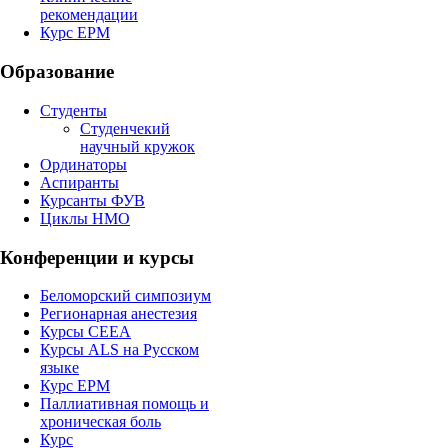
рекомендации
Курс EPM
Образование
Студенты
Студенчекий
научный кружок
Ординаторы
Аспиранты
Курсанты ФУВ
Циклы НМО
Конференции и курсы
Беломорский симпозиум
Регионарная анестезия
Курсы CEEA
Курсы ALS на Русском
языке
Курс EPM
Паллиативная помощь и
хроническая боль
Курс