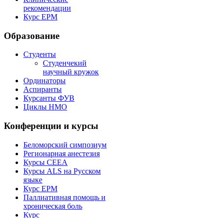
рекомендации
Курс EPM
Образование
Студенты
Студенчекий
научный кружок
Ординаторы
Аспиранты
Курсанты ФУВ
Циклы НМО
Конференции и курсы
Беломорский симпозиум
Регионарная анестезия
Курсы CEEA
Курсы ALS на Русском
языке
Курс EPM
Паллиативная помощь и
хроническая боль
Курс