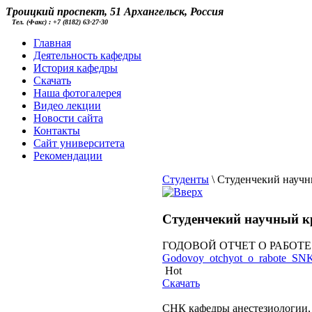
Троицкий проспект, 51 Архангельск, Россия
Тел. (Факс) : +7 (8182) 63-27-30
Главная
Деятельность кафедры
История кафедры
Скачать
Наша фотогалерея
Видео лекции
Новости сайта
Контакты
Cайт университета
Рекомендации
Студенты
\
Студенчекий научн
Студенчекий научный 
ГОДОВОЙ ОТЧЕТ О РАБОТЕ 
Godovoy_otchyot_o_rabote_SN
Hot
Скачать
СНК кафедры анестезиологии, 