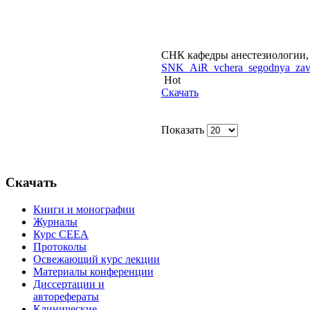
СНК кафедры анестезиологии, 
SNK_AiR_vchera_segodnya_zavt
Hot
Скачать
Показать
Скачать
Книги и монографии
Журналы
Курс СЕЕА
Протоколы
Освежающий курс лекции
Материалы конференции
Диссертации и
авторефераты
Клинические