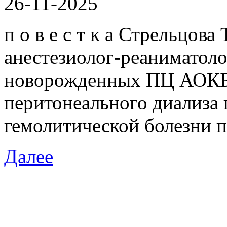
26-11-2025
п о в е с т к а Стрельцов
анестезиолог-реаниматол
новорожденных ПЦ АОКБ
перитонеального диализа
гемолитической болезни 
Далее