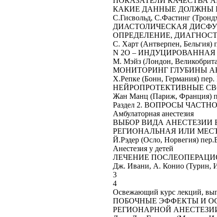
ПОКАЗАТЕЛИ КАЧЕСТВА 
КАКИЕ ДАННЫЕ ДОЛЖНЫ 
С.Гисвольд, С.Фастинг (Трондхейм, Н
ДИАСТОЛИЧЕСКАЯ ДИСФУ
ОПРЕДЕЛЕНИЕ, ДИАГНОСТ
С. Харт (Антверпен, Бельгия) пер. К.Паро
N 2O – ИНДУЦИРОВАННАЯ
M. Мэйз (Лондон, Великобритания) пер. 
МОНИТОРИНГ ГЛУБИНЫ А
Х.Репке (Бонн, Германия) пер. Е.Черепанов
НЕЙРОПРОТЕКТИВНЫЕ СВ
Жан Манц (Париж, Франция) пер. Е.Малыш
Раздел 2. ВОПРОСЫ ЧАСТ
Амбулаторная анестезия
ВЫБОР ВИДА АНЕСТЕЗИИ 
РЕГИОНАЛЬНАЯ ИЛИ МЕС
Й.Рэдер (Осло, Норвегия) пер.В.Антушев ..
Анестезия у детей
ЛЕЧЕНИЕ ПОСЛЕОПЕРАЦИ
Дж. Ивани, А. Конио (Турин, Италия) пер
3
4
Освежающий курс лекций, вып
ПОБОЧНЫЕ ЭФФЕКТЫ И 
РЕГИОНАРНОЙ АНЕСТЕЗИ