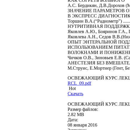
КАК СОГРЕТЬ БОЛЬНОГО
А.С. Бердикян, Д.В.Дорохов (Москва, Рос
ЗНАЧЕНИЕ ПАРАМЕТРОВ 
В ЭКСПРЕСС ДИАГНОСТИ
Торшин В.А.(“Радиометр”) ...................
НУТРИТИВНАЯ ПОДДЕРЖК
Яковлев А.Ю., Бояринов Г.А., 
Яковлева А.Н., Седов В.В.(Нижний Нов
ОПЫТ ЭНТЕРАЛЬНОЙ ПО
ИСПОЛЬЗОВАНИЕМ ПИТАТ
ВОЛОКНАМИ И ПОНИЖЕН
Чичков О.В., Зиновьев Е.В. (Санкт-Пет
АНЕСТЕЗИЯ БЕЗ ВМЕШАТЕ
М.Струис, Е.Мортиер (Гент, Бельгия) п
ОСВЕЖАЮЩИЙ КУРС ЛЕКЦИЙ
RCL_09.pdf
Hot
Скачать
ОСВЕЖАЮЩИЙ КУРС ЛЕКЦИЙ
Размер файлов:
2.82 MB
Дата:
08 января 2016