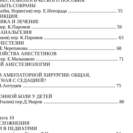
АНЕСТЕЗИОЛОГИЧЕСКОГО ПОСОБИЯ:
БЫТЬ СОБРАНЫ
орвегия) пер. Е.Непорада ......................................... 55
НКЦИЯ:
ИКА И ЛЕЧЕНИЕ
мов ....................................................................... 59
 АНАЛЬГЕЗИЯ
К.Паромов .............................................................. 63
НЕСТЕЗИИ
а ......................................................................... 68
ОЙСТВА АНЕСТЕТИКОВ
кин ..................................................................... 71
НОЙ АНЕСТЕЗИОЛОГИИ
В АМБУЛАТОРНОЙ ХИРУРГИИ: ОБЩАЯ,
ТНАЯ С СЕДАЦИЕЙ?
............................................................................ 75
ОННОЙ БОЛИ У ДЕТЕЙ
.Д.Уваров ............................................................... 80
уск 10
ОСЛОЖНЕНИЯ
И В ПЕДИАТРИИ