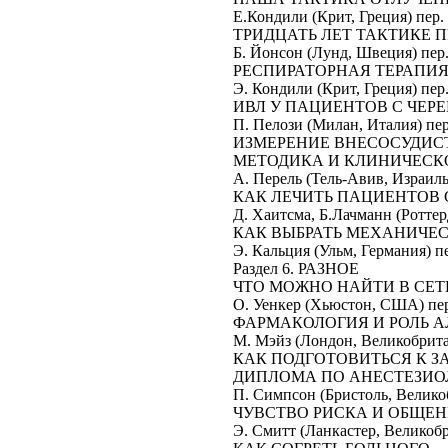
Е.Кондили (Крит, Греция) пер. В.Кузьков .
ТРИДЦАТЬ ЛЕТ ТАКТИКЕ 
Б. Йонсон (Лунд, Швеция) пер. В.Кузьков 
РЕСПИРАТОРНАЯ ТЕРАПИЯ
Э. Кондили (Крит, Греция) пер. В.Кузьков 
ИВЛ У ПАЦИЕНТОВ С ЧЕР
П. Пелози (Милан, Италия) пер. В.Кузьков
ИЗМЕРЕНИЕ ВНЕСОСУДИС
МЕТОДИКА И КЛИНИЧЕСК
А. Перель (Тель-Авив, Израиль) пер. М.К
КАК ЛЕЧИТЬ ПАЦИЕНТОВ 
Д. Хаитсма, Б.Лачманн (Роттердам, 
КАК ВЫБРАТЬ МЕХАНИЧЕ
Э. Кальция (Ульм, Германия) пер. М.Рома
Раздел 6. РАЗНОЕ
ЧТО МОЖНО НАЙТИ В СЕТ
О. Уенкер (Хьюстон, США) пер. В.Антушев
ФАРМАКОЛОГИЯ И РОЛЬ А
М. Мэйз (Лондон, Великобритания) пер. 
КАК ПОДГОТОВИТЬСЯ К 
ДИПЛОМА ПО АНЕСТЕЗИО
П. Симпсон (Бристоль, Великобритания
ЧУВСТВО РИСКА И ОБЩЕН
Э. Смитт (Ланкастер, Великобритания)