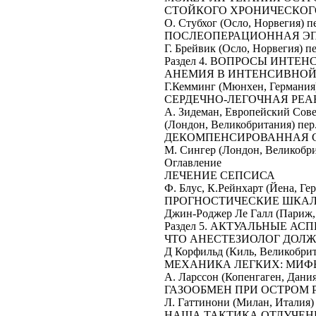
СТОЙКОГО ХРОНИЧЕСКОГ
О. Стубхог (Осло, Норвегия) пер. Д.Уваро
ПОСЛЕОПЕРАЦИОННАЯ ЭП
Г. Брейвик (Осло, Норвегия) пер. Д.Уваро
Раздел 4. ВОПРОСЫ ИНТЕ
АНЕМИЯ В ИНТЕНСИВНОЙ 
Г.Кемминг (Мюнхен, Германия) пер. В.Ан
СЕРДЕЧНО-ЛЕГОЧНАЯ РЕ
А. Зидеман, Европейский Сов
(Лондон, Великобритания) пер. В.Кузьков 
ДЕКОМПЕНСИРОВАННАЯ С
М. Сингер (Лондон, Великобритания) пе
Оглавление
ЛЕЧЕНИЕ СЕПСИСА
Ф. Блус, К.Рейнхарт (Йена, Германия) 
ПРОГНОСТИЧЕСКИЕ ШКАЛ
Джин-Роджер Ле Галл (Париж, Франция
Раздел 5. АКТУАЛЬНЫЕ А
ЧТО АНЕСТЕЗИОЛОГ ДОЛЖ
Д Корфильд (Киль, Великобритания) пер
МЕХАНИКА ЛЕГКИХ: МИФ
А. Ларссон (Копенгаген, Дания) пер. В.К
ГАЗООБМЕН ПРИ ОСТРОМ
Л. Гаттинони (Милан, Италия) пер. В.Куз
НАША ТАКТИКА ОТЛУЧЕН