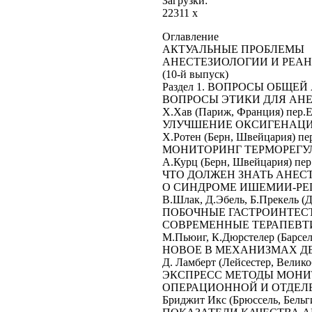
Загрузки:
22311 x
Оглавление
АКТУАЛЬНЫЕ ПРОБЛЕМЫ
АНЕСТЕЗИОЛОГИИ И РЕА
(10-й выпуск)
Раздел 1. ВОПРОСЫ ОБЩЕ
ВОПРОСЫ ЭТИКИ ДЛЯ АН
Х.Хав (Париж, Франция) пер.Е.Антушева ...
УЛУЧШЕНИЕ ОКСИГЕНАЦИ
Х.Ротен (Берн, Швейцария) пер.В.Антушев 
МОНИТОРИНГ ТЕРМОРЕГУЛ
А.Курц (Берн, Швейцария) пер.В.Антушев .
ЧТО ДОЛЖЕН ЗНАТЬ АНЕС
О СИНДРОМЕ ИШЕМИИ-РЕ
В.Шлак, Д.Эбель, Б.Прекель (Дюссе
ПОБОЧНЫЕ ГАСТРОИНТЕС
СОВРЕМЕННЫЕ ТЕРАПЕВТ
М.Пьюиг, К.Дюрстелер (Барселона, Исп
НОВОЕ В МЕХАНИЗМАХ Д
Д. Ламберт (Лейсестер, Великобритания
ЭКСПРЕСС МЕТОДЫ МОНИ
ОПЕРАЦИОННОЙ И ОТДЕЛ
Бриджит Икс (Брюссель, Бельгия) пер. Е.