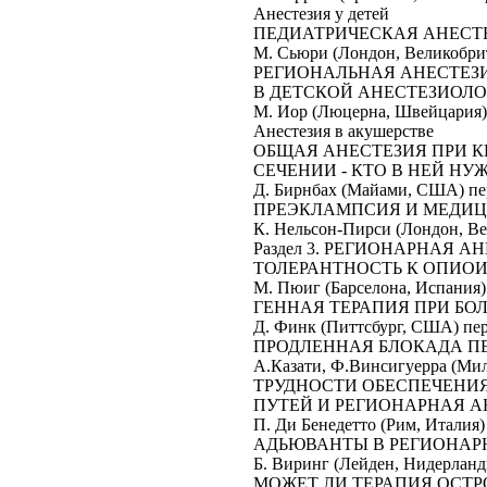
Анестезия у детей
ПЕДИАТРИЧЕСКАЯ АНЕСТ
М. Сьюри (Лондон, Великобритания) пе
РЕГИОНАЛЬНАЯ АНЕСТЕЗИ
В ДЕТСКОЙ АНЕСТЕЗИОЛ
М. Иор (Люцерна, Швейцария) пер. В.Ант
Анестезия в акушерстве
ОБЩАЯ АНЕСТЕЗИЯ ПРИ 
СЕЧЕНИИ - КТО В НЕЙ НУ
Д. Бирнбах (Майами, США) пер. Д.Борисов
ПРЕЭКЛАМПСИЯ И МЕДИЦ
К. Нельсон-Пирси (Лондон, Великобри
Раздел 3. РЕГИОНАРНАЯ А
ТОЛЕРАНТНОСТЬ К ОПИО
М. Пюиг (Барселона, Испания) пер. В.Куз
ГЕННАЯ ТЕРАПИЯ ПРИ БО
Д. Финк (Питтсбург, США) пер. Е.Черепан
ПРОДЛЕННАЯ БЛОКАДА П
А.Казати, Ф.Винсигуерра (Милан, Ита
ТРУДНОСТИ ОБЕСПЕЧЕНИ
ПУТЕЙ И РЕГИОНАРНАЯ А
П. Ди Бенедетто (Рим, Италия) пер. М.Ро
АДЬЮВАНТЫ В РЕГИОНАР
Б. Виринг (Лейден, Нидерланды) пер. Д.У
МОЖЕТ ЛИ ТЕРАПИЯ ОСТР