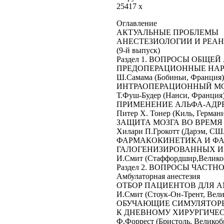
25417 x
Оглавление
АКТУАЛЬНЫЕ ПРОБЛЕМЫ
АНЕСТЕЗИОЛОГИИ И РЕА
(9-й выпуск)
Раздел 1. ВОПРОСЫ ОБЩЕ
ПРЕДОПЕРАЦИОННЫЕ НА
Ш.Самама (Бобиньи, Франция) пер. В.Ант
ИНТРАОПЕРАЦИОННЫЙ М
Т.Фуш-Будер (Нанси, Франция) пер. В.Ан
ПРИМЕНЕНИЕ АЛЬФА-АДР
Питер Х. Тонер (Киль, Германия) пер. Е
ЗАЩИТА МОЗГА ВО ВРЕМ
Хилари П.Грокотт (Дарэм, США) пер. М.
ФАРМАКОКИНЕТИКА И Ф
ГАЛОГЕНИЗИРОВАННЫХ 
И.Смит (Стаффордшир,Великобритания)
Раздел 2. ВОПРОСЫ ЧАСТ
Амбулаторная анестезия
ОТБОР ПАЦИЕНТОВ ДЛЯ 
И.Смит (Стоук-Он-Трент, Великобрита
ОБУЧАЮЩИЕ СИМУЛЯТОР
К ДНЕВНОМУ ХИРУРГИЧЕ
Ф.Форрест (Бристоль, Великобритания)